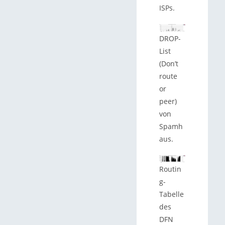
ISPs.
DROP-
List
(Don’t
route
or
peer)
von
Spamh
aus.
Routin
g-
Tabelle
des
DFN