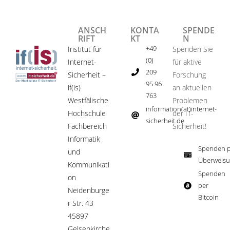
ANSCH
KONTA
SPENDE
RIFT
KT
N
+49
Institut für
Spenden Sie
(0)
Internet-
für aktive
209
Sicherheit –
Forschung
95 96
if(is)
an aktuellen
763
Westfälische
Problemen
information(at)internet-
Hochschule
der IT-
sicherheit.de ​
Fachbereich
Sicherheit!​
Informatik
Spenden p
und
Überweisu
Kommunikati
Spenden
on
per
Neidenburge
Bitcoin​
r Str. 43
45897
Gelsenkirche