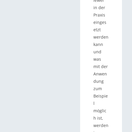
iewer
in der
Praxis
einges
etzt
werden
kann
und
was
mit der
Anwen
dung
zum
Beispie
l
möglic
h ist,
werden