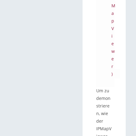
M
a
p
V
i
e
w
e
r
)
Um zu
demon
striere
n, wie
der
IPMapV