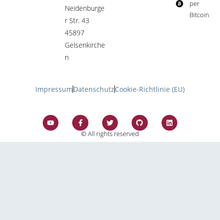
per
Neidenburge
Bitcoin​
r Str. 43
45897
Gelsenkirche
n
Impressum
Datenschutz
Cookie-Richtlinie (EU)
© All rights reserved