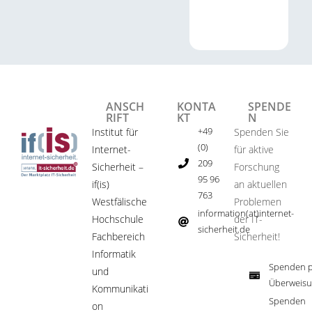
ANSCH
KONTA
SPENDE
RIFT
KT
N
+49
Institut für
Spenden Sie
(0)
Internet-
für aktive
209
Sicherheit –
Forschung
95 96
if(is)
an aktuellen
763
Westfälische
Problemen
information(at)internet-
Hochschule
der IT-
sicherheit.de ​
Fachbereich
Sicherheit!​
Informatik
Spenden p
und
Überweisu
Kommunikati
Spenden
on