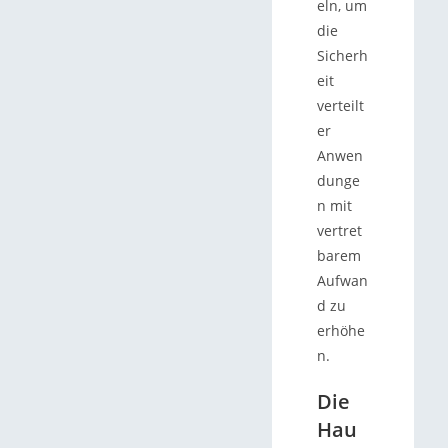
eln, um
die
Sicherh
eit
verteilt
er
Anwen
dunge
n mit
vertret
barem
Aufwan
d zu
erhöhe
n.
Die
Hau