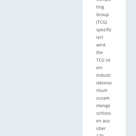
ting
Group
(TCG)
spezifiz
iert
wird.
Die
TCG ist
ein
Industr
iekonso
rtium
zusam
menge
schloss
en aus
über
170