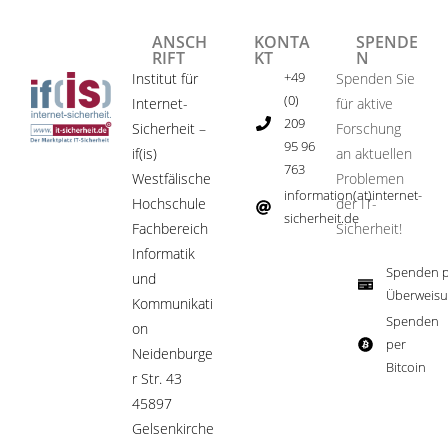
ANSCH
KONTA
SPENDE
RIFT
KT
N
+49
Institut für
Spenden Sie
(0)
Internet-
für aktive
209
Sicherheit –
Forschung
95 96
if(is)
an aktuellen
763
Westfälische
Problemen
information(at)internet-
Hochschule
der IT-
sicherheit.de ​
Fachbereich
Sicherheit!​
Informatik
Spenden p
und
Überweisu
Kommunikati
Spenden
on
per
Neidenburge
Bitcoin​
r Str. 43
45897
Gelsenkirche