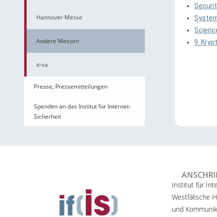
Securi
Hannover Messe
System
Scienc
Andere Messen
9. Kryp
it-sa
Presse, Pressemitteilungen
Spenden an das Institut für Internet-
Sicherheit
ANSCHRI
Institut für Int
Westfälische H
und Kommunik