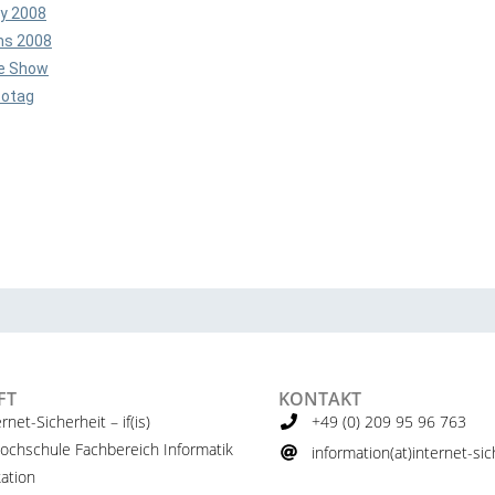
ty 2008
s 2008
e Show
totag
FT
KONTAKT
ernet-Sicherheit – if(is)
+49 (0) 209 95 96 763
ochschule Fachbereich Informatik
information(at)internet-sich
ation