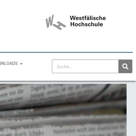
WNLOADS