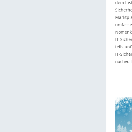
dem Inst
Sicherhei
Marktpla
umfasse
Nomenkla
IT-Siche
teils un
IT-Siche
nachvoll