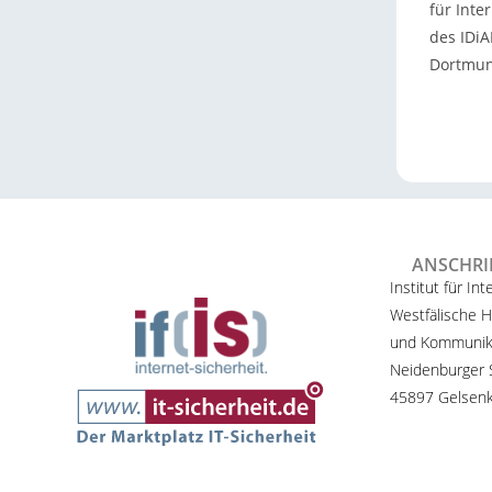
für Inter
des IDi
Dortmund
ANSCHRI
Institut für Int
Westfälische H
und Kommunik
Neidenburger S
45897 Gelsenk