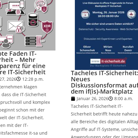
ote Faden IT-
rheit – Mehr
parenz für eine
re IT-Sicherheit
Tacheles IT-Sicherheit
Neues
 27, 2026
12:28 p.m.
Diskussionsformat au
nternehmen klagen
dem if(is)-Marktplatz
 dass die IT-Sicherheit
Januar 26, 2026
8:00 a.m.
spruchsvoll und komplex
Tacheles IT-Sicherheit IT-
 beginnt schon mit der
Sicherheit betrifft heute nahezu
welt der IT-Sicherheit.
alle Bereiche des digitalen Allta
n mit der IT-
Angriffe auf IT-Systeme, unsiche
itsfachmesse it-sa und
Anwendungen oder der Umgan