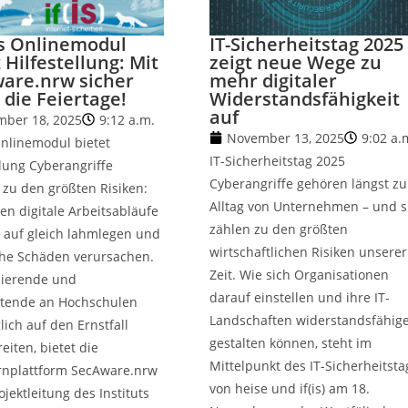
s Onlinemodul
IT-Sicherheitstag 2025
 Hilfestellung: Mit
zeigt neue Wege zu
are.nrw sicher
mehr digitaler
 die Feiertage!
Widerstandsfähigkeit
auf
ber 18, 2025
9:12 a.m.
November 13, 2025
9:02 a.
nlinemodul bietet
IT-Sicherheitstag 2025
llung Cyberangriffe
Cyberangriffe gehören längst z
zu den größten Risiken:
Alltag von Unternehmen – und s
en digitale Arbeitsabläufe
zählen zu den größten
t auf gleich lahmlegen und
wirtschaftlichen Risiken unserer
che Schäden verursachen.
Zeit. Wie sich Organisationen
ierende und
darauf einstellen und ihre IT-
itende an Hochschulen
Landschaften widerstandsfähig
ich auf den Ernstfall
gestalten können, steht im
eiten, bietet die
Mittelpunkt des IT-Sicherheitsta
ernplattform SecAware.nrw
von heise und if(is) am 18.
ojektleitung des Instituts