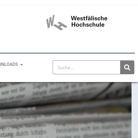
WNLOADS