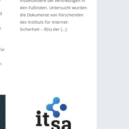
insbesondere bei Verlinkungen in
den Fußnoten. Untersucht wurden
d
die Dokumente von Forschenden
des Instituts für Internet-
s
Sicherheit – if(is) der […]
für
h