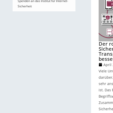
Spenden an das Institut für Internet-
Sicherheit
Der r
Siche
Trans
besse
April
Viele U
darüber,
sehr an
ist. Das
Begriffs
Zusamme
Sicherhe