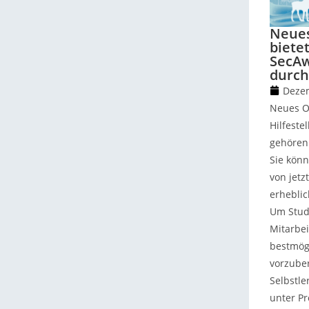
Neue
bietet
SecAw
durch
Dezem
Neues O
Hilfeste
gehören 
Sie könn
von jetz
erhebli
Um Stud
Mitarbe
bestmögl
vorzuber
Selbstl
unter Pr