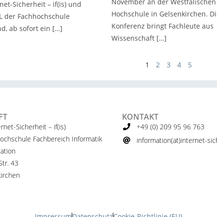
November an der Westfälischen
net-Sicherheit – if(is) und
Hochschule in Gelsenkirchen. Di
AL der Fachhochschule
Konferenz bringt Fachleute aus
, ab sofort ein […]
Wissenschaft […]
1
2
3
4
5
FT
KONTAKT
ernet-Sicherheit – if(is)
+49 (0) 209 95 96 763
ochschule Fachbereich Informatik
information(at)internet-sich
ation
tr. 43
irchen
Impressum
Datenschutz
Cookie-Richtlinie (EU)