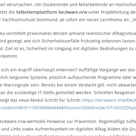
en verursachen. Um Studierende und Mitarbeitende an Hochschule
etet die
Selbstlernplattform SecAware.nrw
unter Projektleitung des 
r Fachhochschule Dortmund, ab sofort ein neues Lernthema an: „Ver
ma vermittelt praxisnahes Wissen anhand realistischer Alltagssitua
d gezeigt, wie sich Sicherheitsvorfälle frühzeitig erkennen lassen
d. Ziel ist es, Sicherheit im Umgang mit digitalen Bedrohungen zu
ankommt.
 sich ein Angriff überhaupt erkennen? Auffällige Vorgänge wie da
lich langsame Systeme, plötzlich auftauchende Programme oder 
Warnsignale sein. Bereits bei einem Verdacht gilt: nicht abwarten
an die zuständige IT-Stelle gemeldet werden. Schnelles Reagieren
 zeigt das neue Modul Schritt für Schritt:
https://secaware.nrw/De
ontent/V8/?t=1765968904449#/lessons/G9XxEnx3w1hTUslsSZDSyI
ecAware.nrw wertvolle Hinweise zur Prävention. Regelmäßige Sof
und Links sowie Aufmerksamkeit im digitalen Alltag bilden die Gr