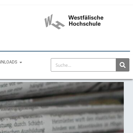
WNLOADS