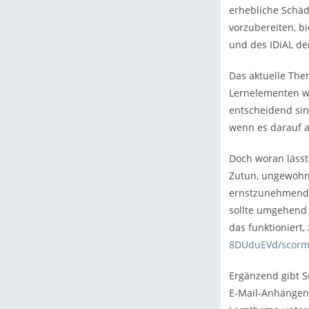
erhebliche Schäd
vorzubereiten, bi
und des IDiAL de
Das aktuelle The
Lernelementen wir
entscheidend sin
wenn es darauf 
Doch woran lässt
Zutun, ungewöhn
ernstzunehmende 
sollte umgehend 
das funktioniert,
8DUduEVd/scormc
Ergänzend gibt S
E-Mail-Anhängen 