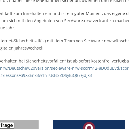
tützt dabei, diese Maßnahmen sicher anzuwenden und Risiken na
it lädt zum Innehalten ein und ist ein guter Moment, das eigene d
, um sich mit den Angeboten von SecAware.nrw vertraut zu machen
ue Jahr.
 Internet-Sicherheit – if(is) mit dem Team von SecAware.nrw wünsc
igitalen Jahreswechsel!
rhalten bei Sicherheitsvorfällen“ ist ab sofort kostenfrei verfügba
e.nrw/Deutsche%20Version/sec-aware-nrw-scorm12-8DUduEVd/scor
#/lessons/G9XxEnx3w1hTUslsSZDSyIuQ87Fjdjk3