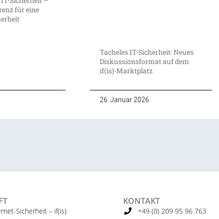
 IT-Sicherheit –
enz für eine
herheit
Tacheles IT-Sicherheit: Neues
Diskussionsformat auf dem
if(is)-Marktplatz
26. Januar 2026
FT
KONTAKT
ernet-Sicherheit – if(is)
+49 (0) 209 95 96 763