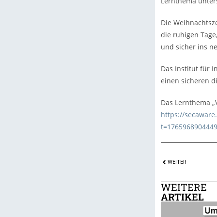
Lernthema unters
Die Weihnachtsze
die ruhigen Tage
und sicher ins ne
Das Institut für
einen sicheren d
Das Lernthema „Ve
https://secawar
t=1765968904449
WEITER
WEITERE
ARTIKEL