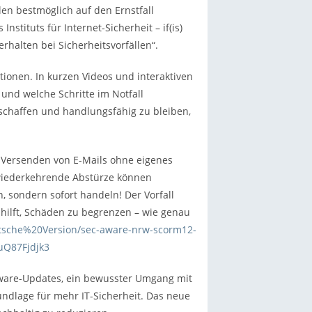
n bestmöglich auf den Ernstfall
Instituts für Internet-Sicherheit – if(is)
halten bei Sicherheitsvorfällen“.
tionen. In kurzen Videos und interaktiven
 und welche Schritte im Notfall
 schaffen und handlungsfähig zu bleiben,
s Versenden von E-Mails ohne eigenes
wiederkehrende Abstürze können
, sondern sofort handeln! Der Vorfall
 hilft, Schäden zu begrenzen – wie genau
utsche%20Version/sec-aware-nrw-scorm12-
uQ87Fjdjk3
tware-Updates, ein bewusster Umgang mit
undlage für mehr IT-Sicherheit. Das neue