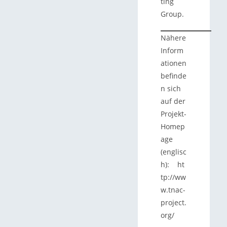
ting
Group.
Nähere
Inform
ationen
befinde
n sich
auf der
Projekt-
Homep
age
(englisc
h): ht
tp://ww
w.tnac-
project.
org/