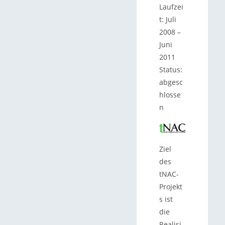
Laufzei
t: Juli
2008 –
Juni
2011
Status:
abgesc
hlosse
n
Ziel
des
tNAC-
Projekt
s ist
die
Realisi