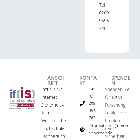
Tel.:
0209
9596
746
ANSCH
KONTA
SPENDE
RIFT
KT
N
+49
Institut für
Spenden Sie
(0)
Internet-
für aktive
209
Sicherheit –
Forschung
95 96
if(is)
an aktuellen
763
Westfälische
Problemen
information(at)internet-
Hochschule
der IT-
sicherheit.de ​
Fachbereich
Sicherheit!​