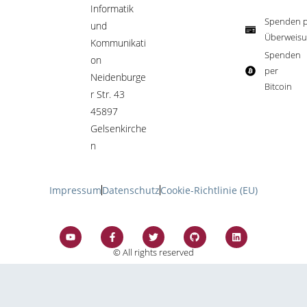
Informatik
Spenden p
und
Überweisu
Kommunikati
Spenden
on
per
Neidenburge
Bitcoin​
r Str. 43
45897
Gelsenkirche
n
Impressum
Datenschutz
Cookie-Richtlinie (EU)
© All rights reserved