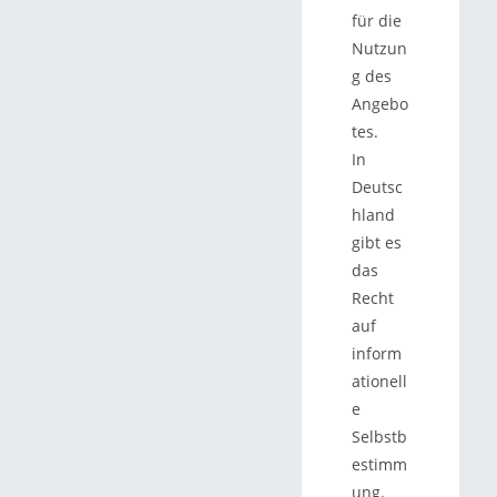
für die
Nutzun
g des
Angebo
tes.
In
Deutsc
hland
gibt es
das
Recht
auf
inform
ationell
e
Selbstb
estimm
ung.