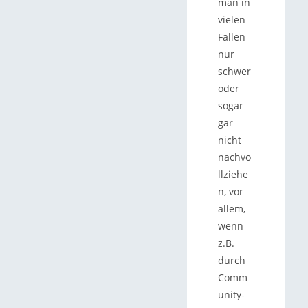
man in
vielen
Fällen
nur
schwer
oder
sogar
gar
nicht
nachvo
llziehe
n, vor
allem,
wenn
z.B.
durch
Comm
unity-