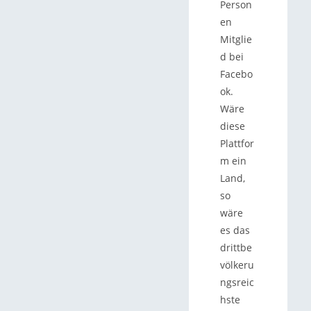
Person
en
Mitglie
d bei
Facebo
ok.
Wäre
diese
Plattfor
m ein
Land,
so
wäre
es das
drittbe
völkeru
ngsreic
hste