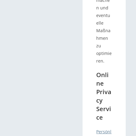
mache
n und
eventu
elle
Maßna
hmen
zu
optimie
ren.
Onli
ne
Priva
cy
Servi
ce
Persönl