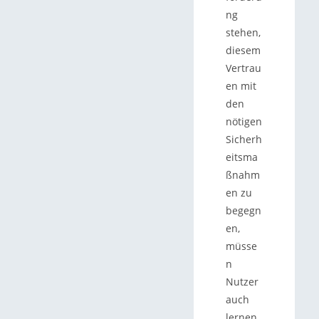
ng
stehen,
diesem
Vertrau
en mit
den
nötigen
Sicherh
eitsma
ßnahm
en zu
begegn
en,
müsse
n
Nutzer
auch
lernen,