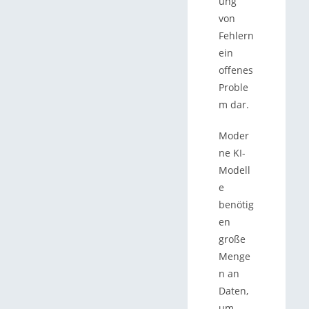
ung
von
Fehlern
ein
offenes
Proble
m dar.
Moder
ne KI-
Modell
e
benötig
en
große
Menge
n an
Daten,
um