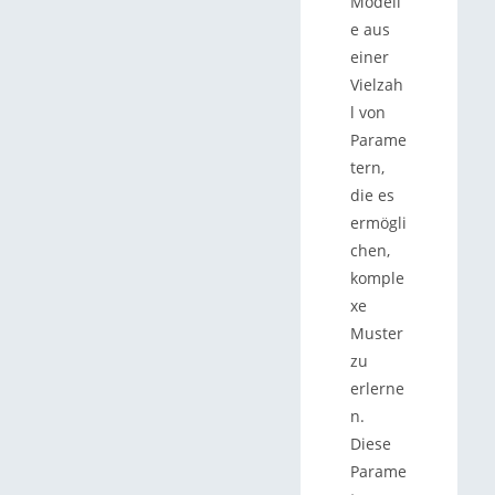
Modell
e aus
einer
Vielzah
l von
Parame
tern,
die es
ermögli
chen,
komple
xe
Muster
zu
erlerne
n.
Diese
Parame