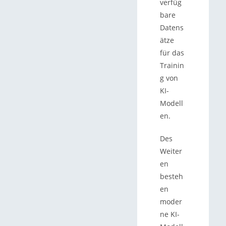
verfüg
bare
Datens
ätze
für das
Trainin
g von
KI-
Modell
en.
Des
Weiter
en
besteh
en
moder
ne KI-