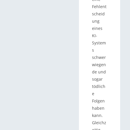
Fehlent
scheid
ung
eines
KI-
System
s
schwer
wiegen
de und
sogar
tödlich
e
Folgen
haben
kann.
Gleichz
eitig