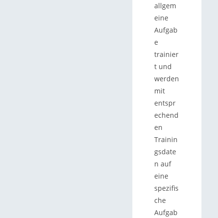
allgem
eine
Aufgab
e
trainier
t und
werden
mit
entspr
echend
en
Trainin
gsdate
n auf
eine
spezifis
che
Aufgab