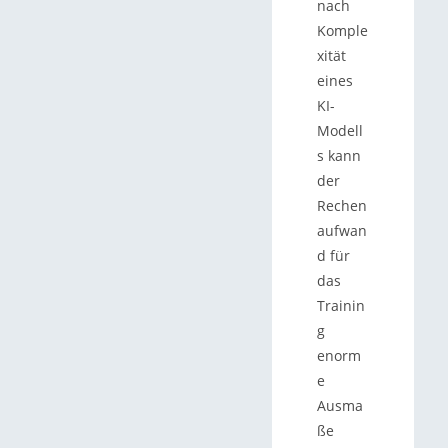
nach
Komple
xität
eines
KI-
Modell
s kann
der
Rechen
aufwan
d für
das
Trainin
g
enorm
e
Ausma
ße