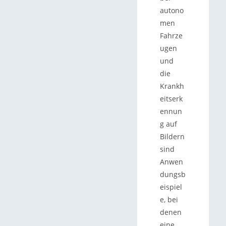
autono
men
Fahrze
ugen
und
die
Krankh
eitserk
ennun
g auf
Bildern
sind
Anwen
dungsb
eispiel
e, bei
denen
eine