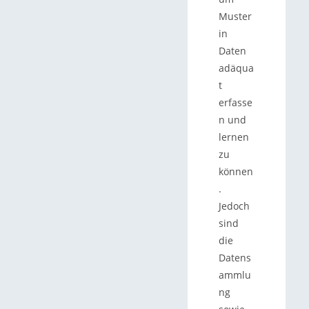
Muster
in
Daten
adäqua
t
erfasse
n und
lernen
zu
können
.
Jedoch
sind
die
Datens
ammlu
ng