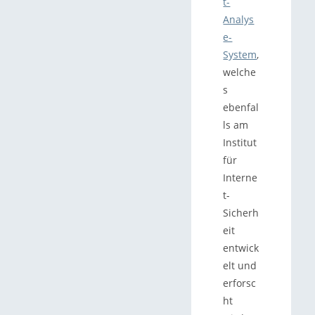
t-
Analys
e-
System
,
welche
s
ebenfal
ls am
Institut
für
Interne
t-
Sicherh
eit
entwick
elt und
erforsc
ht