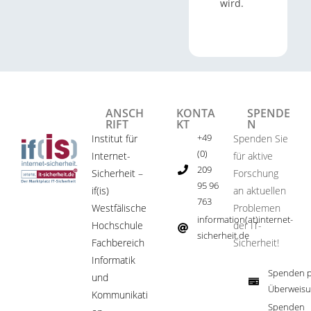
wird.
ANSCH
KONTA
SPENDE
RIFT
KT
N
+49
Institut für
Spenden Sie
(0)
Internet-
für aktive
209
Sicherheit –
Forschung
95 96
if(is)
an aktuellen
763
Westfälische
Problemen
information(at)internet-
Hochschule
der IT-
sicherheit.de ​
Fachbereich
Sicherheit!​
Informatik
Spenden p
und
Überweisu
Kommunikati
Spenden