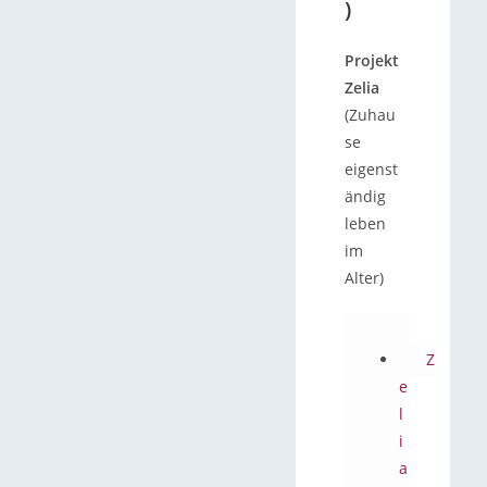
)
Projekt
Zelia
(Zuhau
se
eigenst
ändig
leben
im
Alter)
Z
e
l
i
a