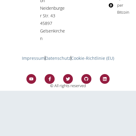
on
per
Neidenburge
Bitcoin​
r Str. 43
45897
Gelsenkirche
n
Impressum
Datenschutz
Cookie-Richtlinie (EU)
© All rights reserved