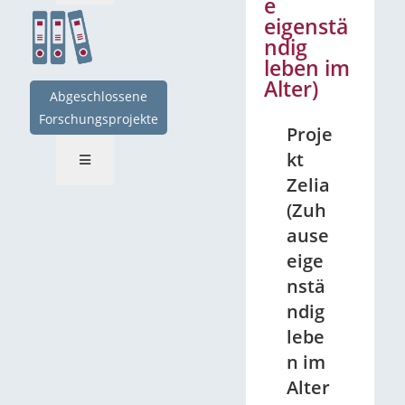
e
eigenstä
ndig
leben im
Alter)
Abgeschlossene
Forschungsprojekte
Proje
kt
Zelia
(Zuh
ause
eige
nstä
ndig
lebe
n im
Alter