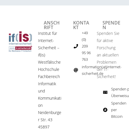
ANSCH
KONTA
SPENDE
RIFT
KT
N
+49
Institut für
Spenden Sie
(0)
Internet-
für aktive
209
Sicherheit –
Forschung
95 96
if(is)
an aktuellen
763
Westfälische
Problemen
information(at)internet-
Hochschule
der IT-
sicherheit.de ​
Fachbereich
Sicherheit!​
Informatik
Spenden p
und
Überweisu
Kommunikati
Spenden
on
per
Neidenburge
Bitcoin​
r Str. 43
45897