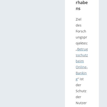
rhabe
ns
Ziel
des
Forsch
ungspr
ojektes:
„
Betrug
sschutz
beim
Online-
Bankin
g
“ ist
der
Schutz
der
Nutzer