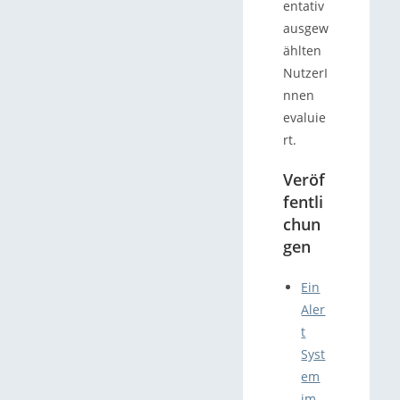
entativ
ausgew
ählten
NutzerI
nnen
evaluie
rt.
Veröf
fentli
chun
gen
Ein
Aler
t
Syst
em
im