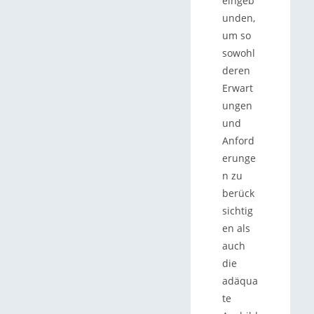
eingeb
unden,
um so
sowohl
deren
Erwart
ungen
und
Anford
erunge
n zu
berück
sichtig
en als
auch
die
adäqua
te