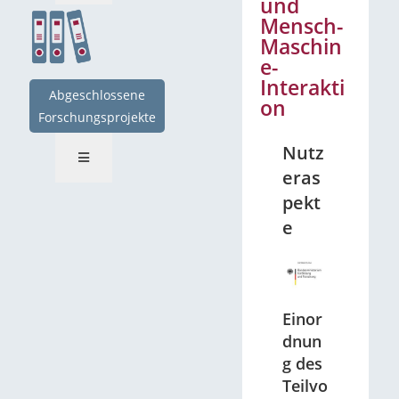
und
Mensch-
Maschin
e-
Interakti
Abgeschlossene
on
Forschungsprojekte
Nutz
eras
pekt
e
Einor
dnun
g des
Teilvo