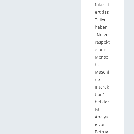
fokussi
ert das
Teilvor
haben
„Nutze
raspekt
e und
Mensc
h-
Maschi
ne-
Interak
tion“
bei der
Ist-
Analys
e von
Betrug