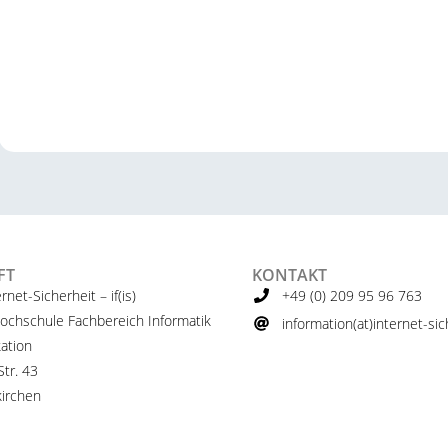
FT
KONTAKT
ernet-Sicherheit – if(is)
+49 (0) 209 95 96 763
ochschule Fachbereich Informatik
information(at)internet-sich
ation
tr. 43
irchen