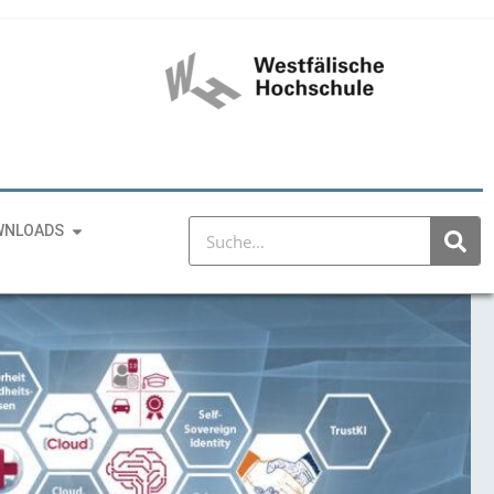
WNLOADS