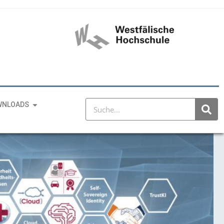
WNLOADS