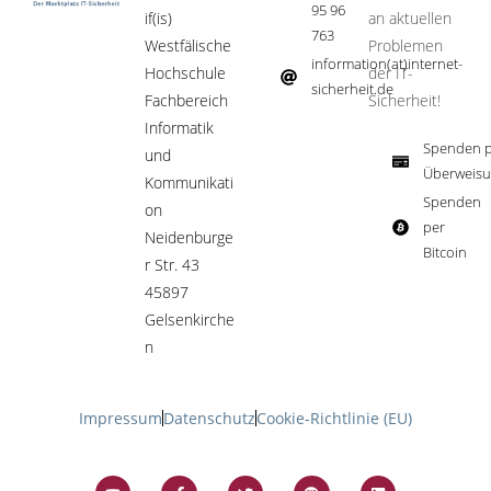
95 96
if(is)
an aktuellen
763
Westfälische
Problemen
information(at)internet-
Hochschule
der IT-
sicherheit.de ​
Fachbereich
Sicherheit!​
Informatik
Spenden p
und
Überweisu
Kommunikati
Spenden
on
per
Neidenburge
Bitcoin​
r Str. 43
45897
Gelsenkirche
n
Impressum
Datenschutz
Cookie-Richtlinie (EU)