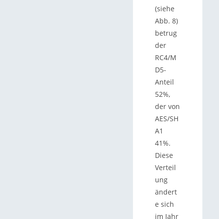
(siehe
Abb. 8)
betrug
der
RC4/M
D5-
Anteil
52%,
der von
AES/SH
A1
41%.
Diese
Verteil
ung
ändert
e sich
im Jahr