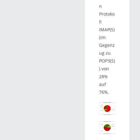
n
Protoko
ll
IMAP(S)
(im
Gegenz
ug zu
POP3(S)
) von
28%
auf
76%.