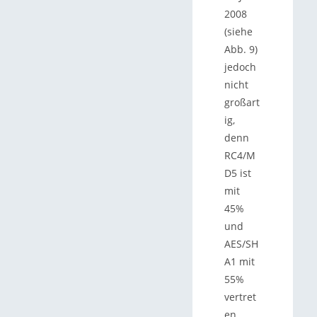
2008
(siehe
Abb. 9)
jedoch
nicht
großart
ig,
denn
RC4/M
D5 ist
mit
45%
und
AES/SH
A1 mit
55%
vertret
en.