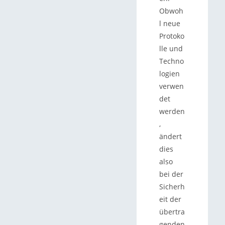
Obwoh
l neue
Protoko
lle und
Techno
logien
verwen
det
werden
,
ändert
dies
also
bei der
Sicherh
eit der
übertra
genden