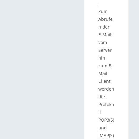
.
Zum
Abrufe
n der
E-Mails
vom
Server
hin
zum E-
Mail-
Client
werden
die
Protoko
ll
POP3(S)
und
IMAP(S)