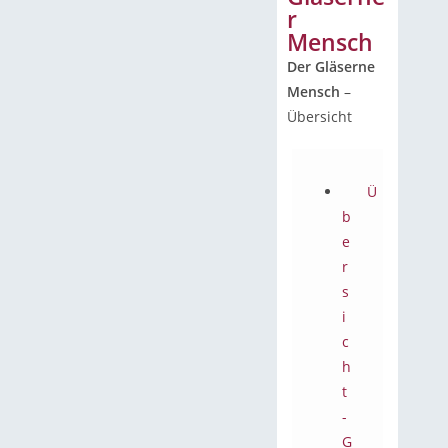
r
Mensch
Der Gläserne
Mensch
–
Übersicht
Ü
b
e
r
s
i
c
h
t
-
G