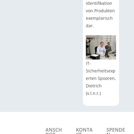
Identifikation
von Produkten
exemplarisch
dar.
IT-
Sicherheitsexp
erten Spooren,
Dietrich
(v.l.n.r.)
ANSCH
KONTA
SPENDE