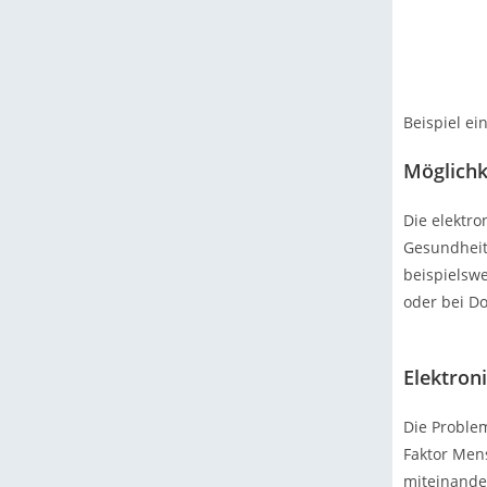
Beispiel e
Möglichk
Die elektro
Gesundheit
beispielsw
oder bei Do
Elektron
Die Proble
Faktor Mens
miteinander