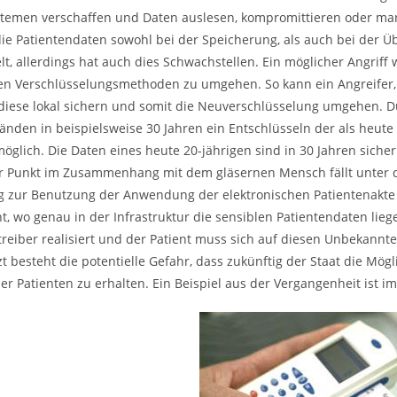
temen verschaffen und Daten auslesen, kompromittieren oder ma
ie Patientendaten sowohl bei der Speicherung, als auch bei der Ü
lt, allerdings hat auch dies Schwachstellen. Ein möglicher Angrif
en Verschlüsselungsmethoden zu umgehen. So kann ein Angreifer, d
, diese lokal sichern und somit die Neuverschlüsselung umgehen.
nden in beispielsweise 30 Jahren ein Entschlüsseln der als heute
öglich. Die Daten eines heute 20-jährigen sind in 30 Jahren sicher
er Punkt im Zusammenhang mit dem gläsernen Mensch fällt unter d
g zur Benutzung der Anwendung der elektronischen Patientenakte ist
ht, wo genau in der Infrastruktur die sensiblen Patientendaten li
treiber realisiert und der Patient muss sich auf diesen Unbekannte
zt besteht die potentielle Gefahr, dass zukünftig der Staat die Mög
er Patienten zu erhalten. Ein Beispiel aus der Vergangenheit ist 