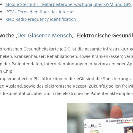
Mobile Stechuhr - Mitarbeiterüberwachung über GSM und GPS
IPTV - Fernsehen über das Internet
RFID Radio Frequency Identification
oche ‚
Der Gläserne Mensch
‚: Elektronische Gesund
ektronischen Gesundheitskarte (eGK) ist die gesamte Infrastruktu
theken, Krankenhäuser, Rehabilationen, sowie Krankenkassen) vern
g der Patientendaten, Internetanbindungen in Arztpraxen oder Apo
m Chip.
implementierten Pflichtfunktionen der eGK sind die Speicherung v
n Ausland, sowie das elektronische Rezept. Zukünftig sollen freiwi
eldokumentation, aber auch die elektronische Patientenakte imple