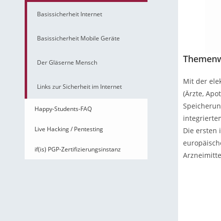
Basissicherheit Internet
Basissicherheit Mobile Geräte
Themenw
Der Gläserne Mensch
Mit der el
Links zur Sicherheit im Internet
(Ärzte, Apo
Speicherun
Happy-Students-FAQ
integrierte
Live Hacking / Pentesting
Die ersten 
europäische
if(is) PGP-Zertifizierungsinstanz
Arzneimitt