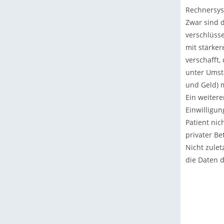
Rechnersys
Zwar sind d
verschlüsse
mit stärker
verschafft
unter Umstä
und Geld) m
Ein weiter
Einwilligun
Patient nic
privater Be
Nicht zulet
die Daten d