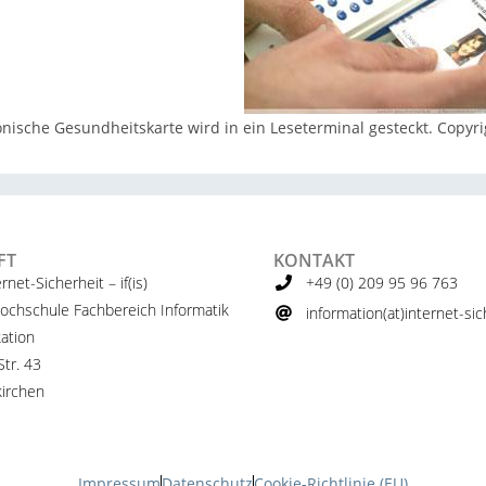
onische Gesundheitskarte wird in ein Leseterminal gesteckt. Copy
FT
KONTAKT
ernet-Sicherheit – if(is)
+49 (0) 209 95 96 763
ochschule Fachbereich Informatik
information(at)internet-sich
ation
tr. 43
irchen
Impressum
Datenschutz
Cookie-Richtlinie (EU)