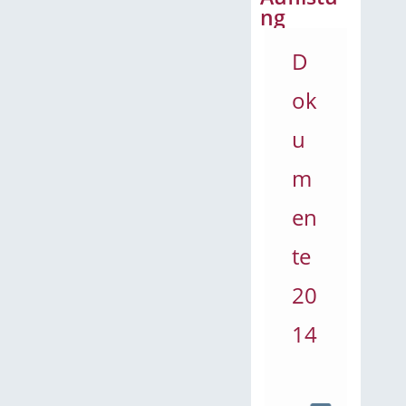
ng
D
ok
u
m
en
te
20
14