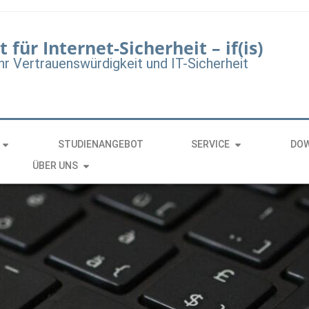
t für Internet-Sicherheit – if(is)
hr Vertrauenswürdigkeit und IT-Sicherheit
STUDIENANGEBOT
SERVICE
DO
ÜBER UNS