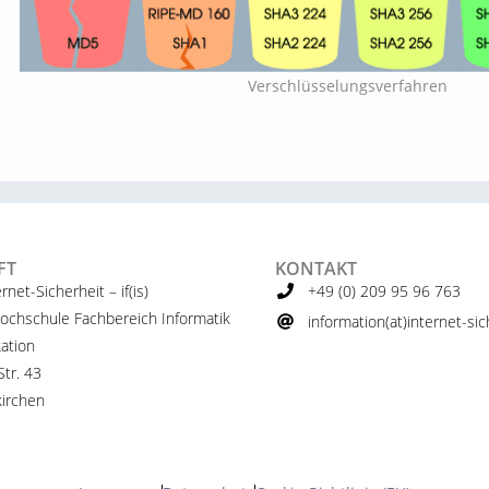
Verschlüsselungsverfahren
FT
KONTAKT
ernet-Sicherheit – if(is)
+49 (0) 209 95 96 763
ochschule Fachbereich Informatik
information(at)internet-sich
ation
tr. 43
irchen