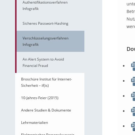
Authentifikationsverfahren
unt
Infografik
Betr
Nutz
Sicheres Passwort-Hashing
wer
Verschlüsselungsverfahren
Infografik
Do
An Alert System to Avoid
Financial Fraud
Broschüre Institut für Internet-
Sicherheit – if(is)
10-Jahres-Feier (2015)
Andere Studien & Dokumente
Lehrmaterialien
Elektronischer Personalausweis