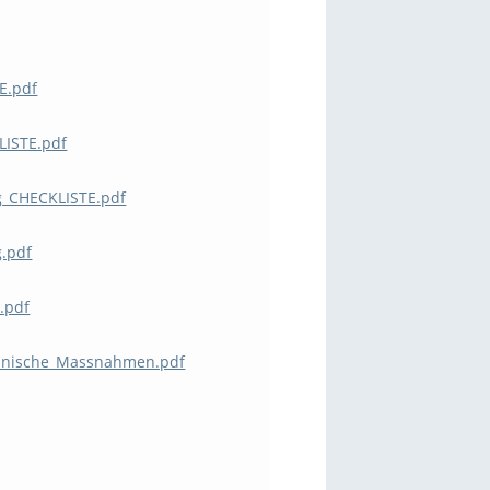
E.pdf
LISTE.pdf
g_CHECKLISTE.pdf
g.pdf
.pdf
chnische_Massnahmen.pdf