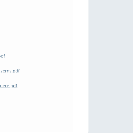
pdf
nzerns.pdf
huere.pdf