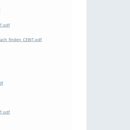
f
T.pdf
ach_finden_CEBIT.pdf
df
T.pdf