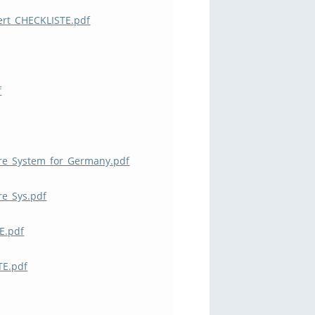
iert_CHECKLISTE.pdf
f
ure_System_for_Germany.pdf
re_Sys.pdf
E.pdf
TE.pdf