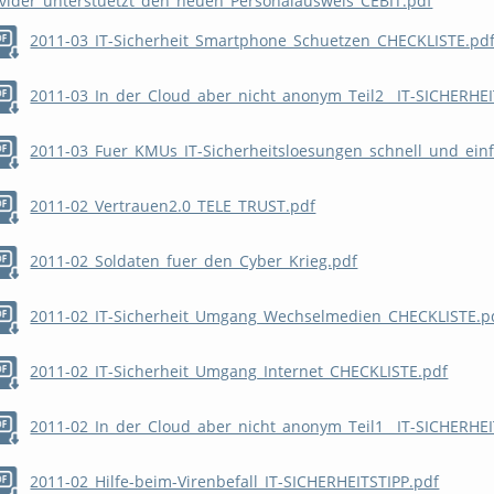
vider_unterstuetzt_den_neuen_Personalausweis_CEBIT.pdf
2011-03_IT-Sicherheit_Smartphone_Schuetzen_CHECKLISTE.pd
2011-03_In_der_Cloud_aber_nicht_anonym_Teil2__IT-SICHERHEI
2011-03_Fuer_KMUs_IT-Sicherheitsloesungen_schnell_und_einf
2011-02_Vertrauen2.0_TELE_TRUST.pdf
2011-02_Soldaten_fuer_den_Cyber_Krieg.pdf
2011-02_IT-Sicherheit_Umgang_Wechselmedien_CHECKLISTE.p
2011-02_IT-Sicherheit_Umgang_Internet_CHECKLISTE.pdf
2011-02_In_der_Cloud_aber_nicht_anonym_Teil1__IT-SICHERHEI
2011-02_Hilfe-beim-Virenbefall_IT-SICHERHEITSTIPP.pdf