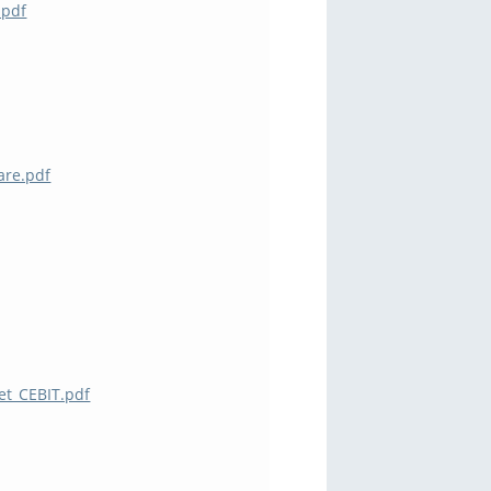
.pdf
are.pdf
et_CEBIT.pdf