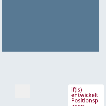
News-Mitteilungen
if(is)
entwickelt
Positionsp
apier