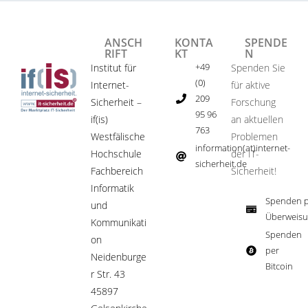
ANSCH
KONTA
SPENDE
RIFT
KT
N
+49
Institut für
Spenden Sie
(0)
Internet-
für aktive
209
Sicherheit –
Forschung
95 96
if(is)
an aktuellen
763
Westfälische
Problemen
information(at)internet-
Hochschule
der IT-
sicherheit.de ​
Fachbereich
Sicherheit!​
Informatik
Spenden p
und
Überweisu
Kommunikati
Spenden
on
per
Neidenburge
Bitcoin​
r Str. 43
45897