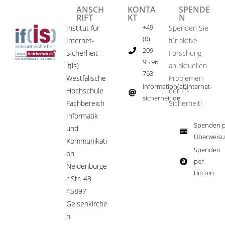
ANSCH
KONTA
SPENDE
RIFT
KT
N
+49
Institut für
Spenden Sie
(0)
Internet-
für aktive
209
Sicherheit –
Forschung
95 96
if(is)
an aktuellen
763
Westfälische
Problemen
information(at)internet-
Hochschule
der IT-
sicherheit.de ​
Fachbereich
Sicherheit!​
Informatik
Spenden p
und
Überweisu
Kommunikati
Spenden
on
per
Neidenburge
Bitcoin​
r Str. 43
45897
Gelsenkirche
n