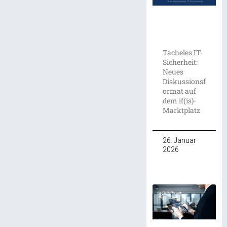
Tacheles IT-
Sicherheit:
Neues
Diskussionsf
ormat auf
dem if(is)-
Marktplatz
26. Januar
2026