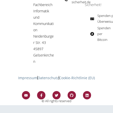
sicherheit.de ​
Fachbereich
Sicherheit!​
Informatik
Spenden p
und
Überweisu
Kommunikati
Spenden
on
per
Neidenburge
Bitcoin​
r Str. 43
45897
Gelsenkirche
n
Impressum
Datenschutz
Cookie-Richtlinie (EU)
© All rights reserved