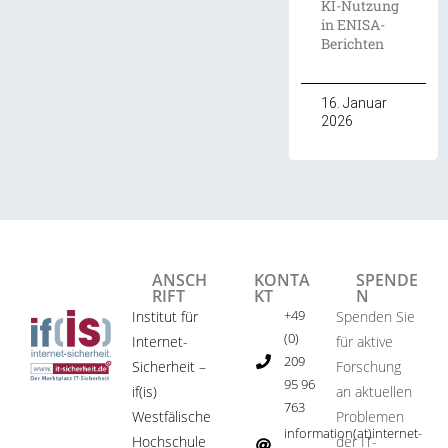
KI-Nutzung
in ENISA-
Berichten
16. Januar
2026
ANSCH
KONTA
SPENDE
RIFT
KT
N
+49
Institut für
Spenden Sie
(0)
Internet-
für aktive
209
Sicherheit –
Forschung
95 96
if(is)
an aktuellen
763
Westfälische
Problemen
information(at)internet-
Hochschule
der IT-