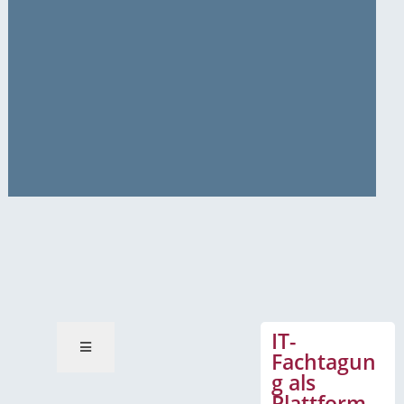
News-Mitteilungen
IT-
Fachtagun
g als
Plattform