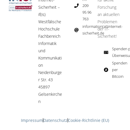
209
Sicherheit –
Forschung
95 96
if(is)
an aktuellen
763
Westfälische
Problemen
information(at)internet-
Hochschule
der IT-
sicherheit.de ​
Fachbereich
Sicherheit!​
Informatik
Spenden p
und
Überweisu
Kommunikati
Spenden
on
per
Neidenburge
Bitcoin​
r Str. 43
45897
Gelsenkirche
n
Impressum
Datenschutz
Cookie-Richtlinie (EU)