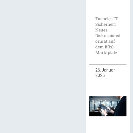
Tacheles IT-
Sicherheit:
Neues
Diskussionsf
ormat auf
dem if(is)-
Marktplatz
26. Januar
2026