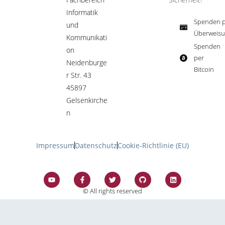
Informatik
Spenden p
und
Überweisu
Kommunikati
Spenden
on
per
Neidenburge
Bitcoin​
r Str. 43
45897
Gelsenkirche
n
Impressum
Datenschutz
Cookie-Richtlinie (EU)
© All rights reserved