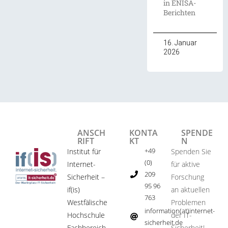
in ENISA-
Berichten
16. Januar
2026
ANSCH
KONTA
SPENDE
RIFT
KT
N
+49
Institut für
Spenden Sie
(0)
Internet-
für aktive
209
Sicherheit –
Forschung
95 96
if(is)
an aktuellen
763
Westfälische
Problemen
information(at)internet-
Hochschule
der IT-
sicherheit.de ​
Fachbereich
Sicherheit!​