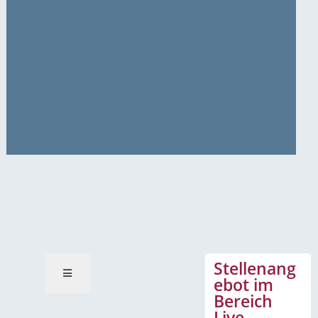
News-Mitteilungen
Stellenang
ebot im
Bereich
Live-