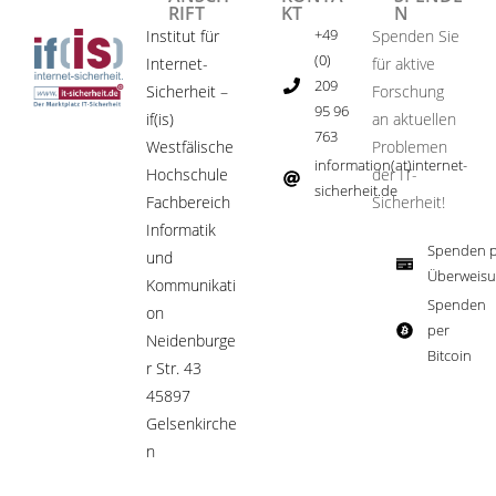
RIFT
KT
N
+49
Institut für
Spenden Sie
(0)
Internet-
für aktive
209
Sicherheit –
Forschung
95 96
if(is)
an aktuellen
763
Westfälische
Problemen
information(at)internet-
Hochschule
der IT-
sicherheit.de ​
Fachbereich
Sicherheit!​
Informatik
Spenden p
und
Überweisu
Kommunikati
Spenden
on
per
Neidenburge
Bitcoin​
r Str. 43
45897
Gelsenkirche
n