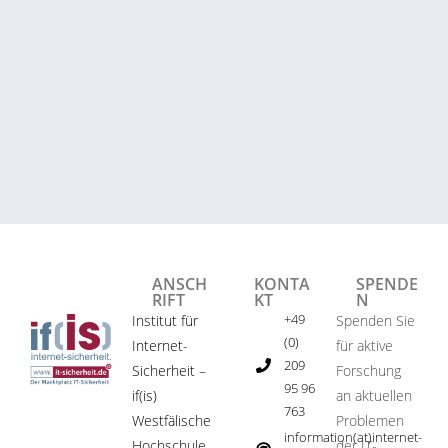
ANSCH
KONTA
SPENDE
RIFT
KT
N
+49
Institut für
Spenden Sie
(0)
Internet-
für aktive
209
Sicherheit –
Forschung
95 96
if(is)
an aktuellen
763
Westfälische
Problemen
information(at)internet-
Hochschule
der IT-