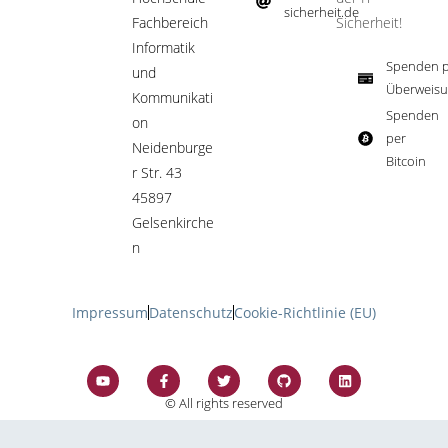
sicherheit.de ​
Fachbereich
Sicherheit!​
Informatik
Spenden p
und
Überweisu
Kommunikati
Spenden
on
per
Neidenburge
Bitcoin​
r Str. 43
45897
Gelsenkirche
n
Impressum
Datenschutz
Cookie-Richtlinie (EU)
© All rights reserved