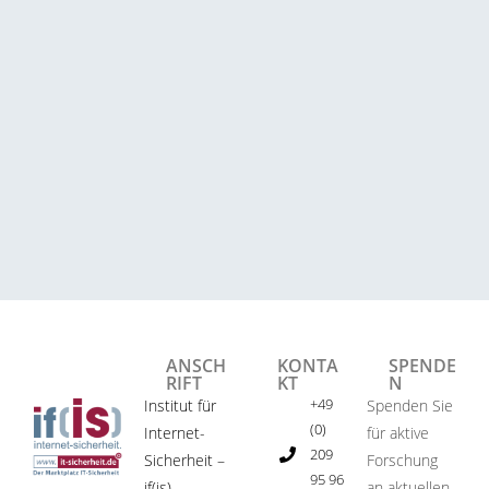
ANSCH
KONTA
SPENDE
RIFT
KT
N
+49
Institut für
Spenden Sie
(0)
Internet-
für aktive
209
Sicherheit –
Forschung
95 96
if(is)
an aktuellen