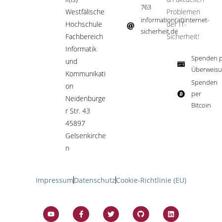
763
Westfälische
Problemen
information(at)internet-
Hochschule
der IT-
sicherheit.de ​
Fachbereich
Sicherheit!​
Informatik
Spenden p
und
Überweisu
Kommunikati
Spenden
on
per
Neidenburge
Bitcoin​
r Str. 43
45897
Gelsenkirche
n
Impressum
Datenschutz
Cookie-Richtlinie (EU)