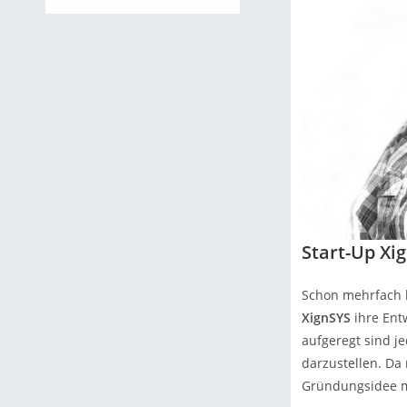
Start-Up Xi
Schon mehrfach h
XignSYS
ihre Entw
aufgeregt sind j
darzustellen. Da
Gründungsidee m