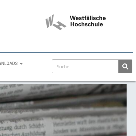
WNLOADS