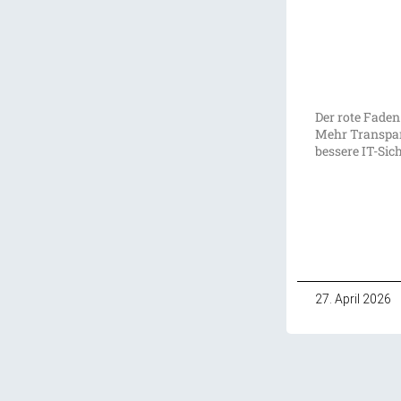
Der rote Faden
Mehr Transpar
bessere IT-Sic
27. April 2026