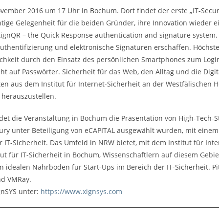
vember 2016 um 17 Uhr in Bochum. Dort findet der erste „IT-Secu
ichtige Gelegenheit für die beiden Gründer, ihre Innovation wieder
XignQR – the Quick Response authentication and signature system, 
Authentifizierung und elektronische Signaturen erschaffen. Höchste
chkeit durch den Einsatz des persönlichen Smartphones zum Login
ht auf Passwörter. Sicherheit für das Web, den Alltag und die Digi
en aus dem Institut für Internet-Sicherheit an der Westfälischen
h herauszustellen.
det die Veranstaltung in Bochum die Präsentation von High-Tech-St
jury unter Beteiligung von eCAPITAL ausgewählt wurden, mit eine
IT-Sicherheit. Das Umfeld in NRW bietet, mit dem Institut für Int
itut für IT-Sicherheit in Bochum, Wissenschaftlern auf diesem Geb
idealen Nährboden für Start-Ups im Bereich der IT-Sicherheit. Pi
nd VMRay.
gnSYS unter:
https://www.xignsys.com