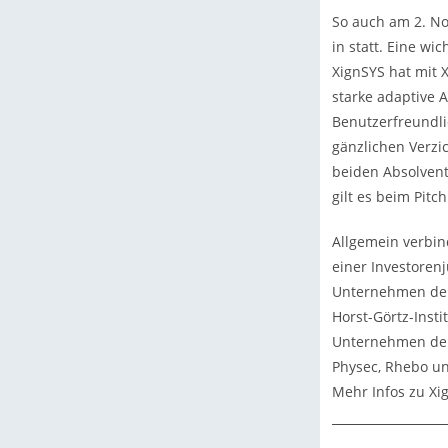
So auch am 2. No
in statt. Eine w
XignSYS hat mit 
starke adaptive 
Benutzerfreundli
gänzlichen Verzic
beiden Absolvent
gilt es beim Pitc
Allgemein verbin
einer Investoren
Unternehmen der 
Horst-Görtz-Inst
Unternehmen den 
Physec, Rhebo u
Mehr Infos zu Xi