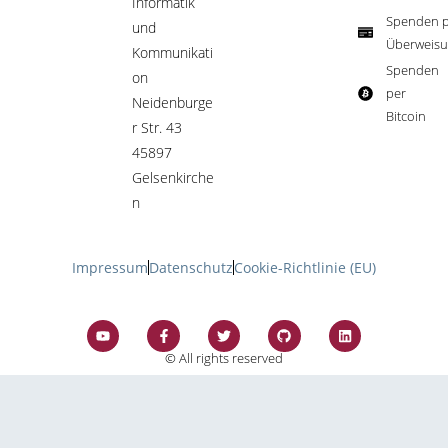
Informatik
Spenden p
und
Überweisu
Kommunikati
Spenden
on
per
Neidenburge
Bitcoin​
r Str. 43
45897
Gelsenkirche
n
Impressum
Datenschutz
Cookie-Richtlinie (EU)
© All rights reserved