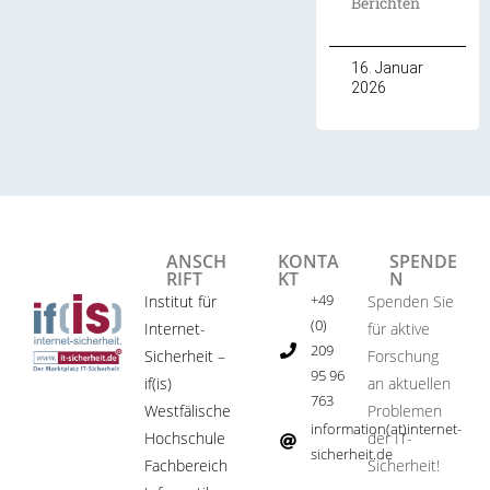
Berichten
16. Januar
2026
ANSCH
KONTA
SPENDE
RIFT
KT
N
+49
Institut für
Spenden Sie
(0)
Internet-
für aktive
209
Sicherheit –
Forschung
95 96
if(is)
an aktuellen
763
Westfälische
Problemen
information(at)internet-
Hochschule
der IT-
sicherheit.de ​
Fachbereich
Sicherheit!​