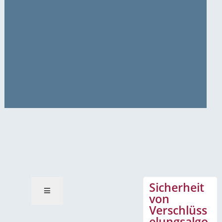
News-Mitteilungen
Sicherheit
von
Verschlüss
elungsalgo