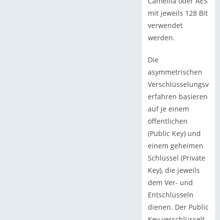
Camellia oder AES
mit jeweils 128 Bit
verwendet
werden.
Die
asymmetrischen
Verschlüsselungsv
erfahren basieren
auf je einem
öffentlichen
(Public Key) und
einem geheimen
Schlüssel (Private
Key), die jeweils
dem Ver- und
Entschlüsseln
dienen. Der Public
Key verschlüsselt