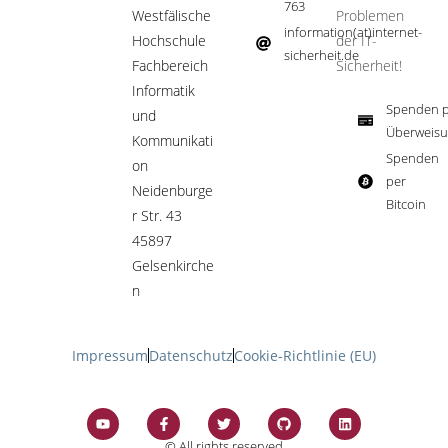
763
Westfälische
Problemen
information(at)internet-
Hochschule
der IT-
sicherheit.de ​
Fachbereich
Sicherheit!​
Informatik
Spenden p
und
Überweisu
Kommunikati
Spenden
on
per
Neidenburge
Bitcoin​
r Str. 43
45897
Gelsenkirche
n
Impressum
Datenschutz
Cookie-Richtlinie (EU)
© All rights reserved