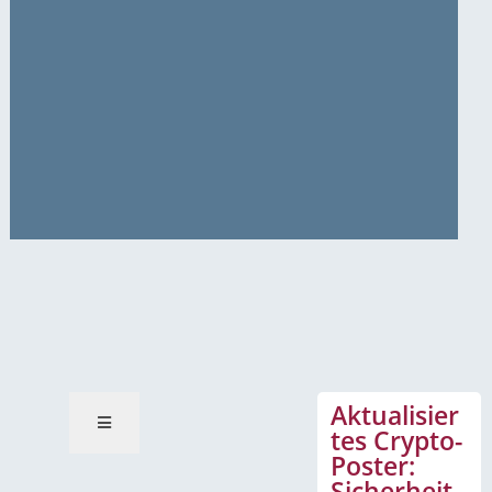
News-Mitteilungen
Aktualisier
tes Crypto-
Poster:
Sicherheit