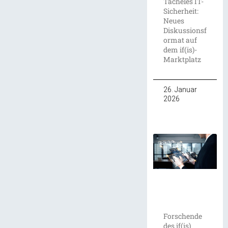
Tacheles IT-
Sicherheit:
Neues
Diskussionsf
ormat auf
dem if(is)-
Marktplatz
26. Januar
2026
Forschende
des if(is)