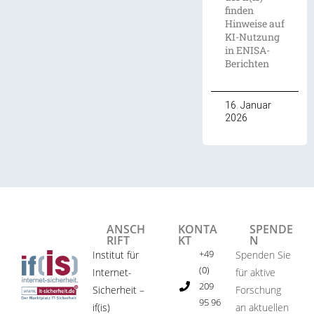
finden
Hinweise auf
KI-Nutzung
in ENISA-
Berichten
16. Januar
2026
ANSCH
KONTA
SPENDE
RIFT
KT
N
+49
Institut für
Spenden Sie
(0)
Internet-
für aktive
209
Sicherheit –
Forschung
95 96
if(is)
an aktuellen