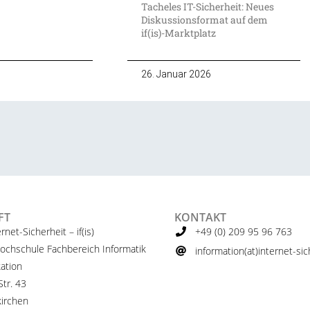
Tacheles IT-Sicherheit: Neues
Diskussionsformat auf dem
if(is)-Marktplatz
26. Januar 2026
FT
KONTAKT
ernet-Sicherheit – if(is)
+49 (0) 209 95 96 763
ochschule Fachbereich Informatik
information(at)internet-sich
ation
tr. 43
irchen