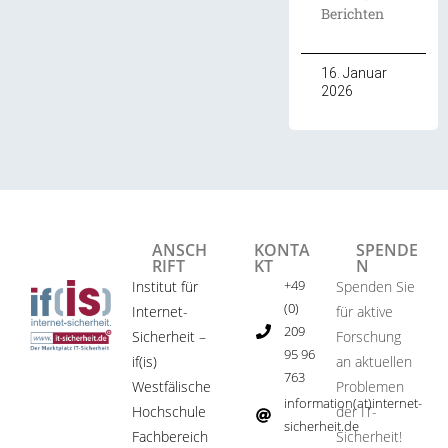
Berichten
16. Januar
2026
ANSCH
KONTA
SPENDE
RIFT
KT
N
+49
Institut für
Spenden Sie
(0)
Internet-
für aktive
209
Sicherheit –
Forschung
95 96
if(is)
an aktuellen
763
Westfälische
Problemen
information(at)internet-
Hochschule
der IT-
sicherheit.de ​
Fachbereich
Sicherheit!​