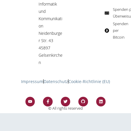
Informatik
Spenden p
und
Überweisu
Kommunikati
Spenden
on
per
Neidenburge
Bitcoin​
r Str. 43
45897
Gelsenkirche
n
Impressum
Datenschutz
Cookie-Richtlinie (EU)
© All rights reserved