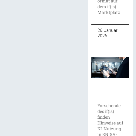
ormat auf
dem if(is)-
Marktplatz
26. Januar
2026
Forschende
des if(is)
finden
Hinweise auf
KI-Nutzung
in ENISA-