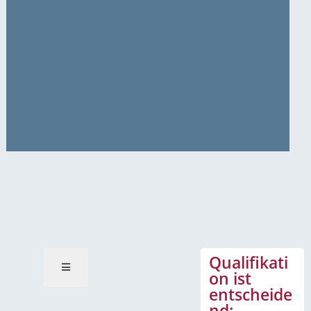
News-Mitteilungen
Qualifikati
on ist
entscheide
nd: