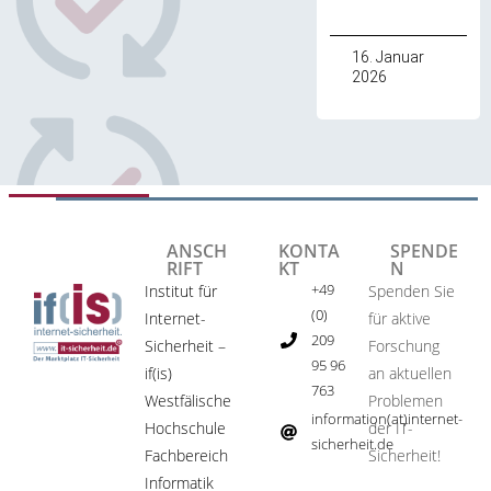
16. Januar
2026
ANSCH
KONTA
SPENDE
RIFT
KT
N
+49
Institut für
Spenden Sie
(0)
Internet-
für aktive
209
Sicherheit –
Forschung
95 96
if(is)
an aktuellen
763
Westfälische
Problemen
information(at)internet-
Hochschule
der IT-
sicherheit.de ​
Fachbereich
Sicherheit!​
Informatik