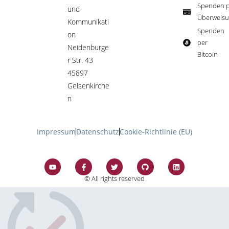
Spenden p
und
Überweisu
Kommunikati
Spenden
on
per
Neidenburge
Bitcoin​
r Str. 43
45897
Gelsenkirche
n
Impressum
Datenschutz
Cookie-Richtlinie (EU)
© All rights reserved