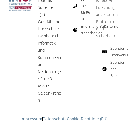
Internet-
für aktive
209
Sicherheit –
Forschung
95 96
if(is)
an aktuellen
763
Westfälische
Problemen
information(at)internet-
Hochschule
der IT-
sicherheit.de ​
Fachbereich
Sicherheit!​
Informatik
Spenden p
und
Überweisu
Kommunikati
Spenden
on
per
Neidenburge
Bitcoin​
r Str. 43
45897
Gelsenkirche
n
Impressum
Datenschutz
Cookie-Richtlinie (EU)