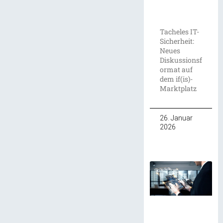
Tacheles IT-
Sicherheit:
Neues
Diskussionsf
ormat auf
dem if(is)-
Marktplatz
26. Januar
2026