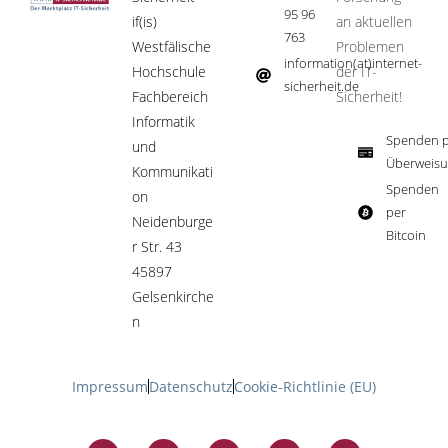
95 96
if(is)
an aktuellen
763
Westfälische
Problemen
information(at)internet-
Hochschule
der IT-
sicherheit.de ​
Fachbereich
Sicherheit!​
Informatik
Spenden p
und
Überweisu
Kommunikati
Spenden
on
per
Neidenburge
Bitcoin​
r Str. 43
45897
Gelsenkirche
n
Impressum
Datenschutz
Cookie-Richtlinie (EU)