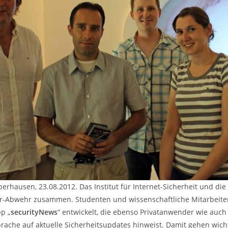
erhausen, 23.08.2012. Das Institut für Internet-Sicherheit und die
r-Abwehr zusammen. Studenten und wissenschaftliche Mitarbeiter 
pp „
securityNews
“ entwickelt, die ebenso Privatanwender wie auch
prache auf aktuelle Sicherheitsupdates hinweist. Damit gehen wich