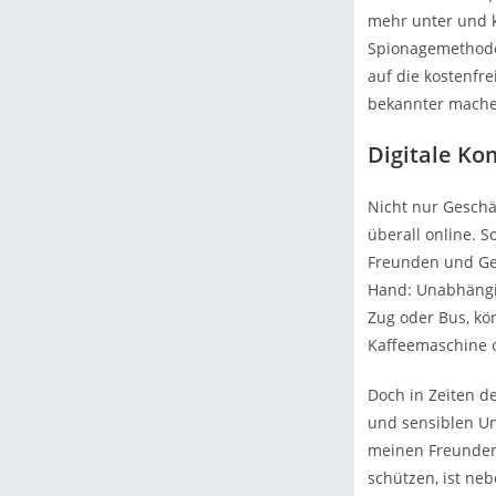
mehr unter und 
Spionagemethode
auf die kostenfr
bekannter machen
Digitale K
Nicht nur Gesch
überall online. 
Freunden und Ges
Hand: Unabhängig
Zug oder Bus, kö
Kaffeemaschine o
Doch in Zeiten d
und sensiblen Un
meinen Freunden
schützen, ist ne