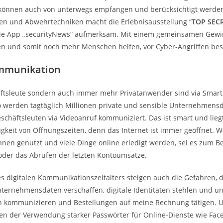
können auch von unterwegs empfangen und berücksichtigt werden.
n und Abwehrtechniken macht die Erlebnisausstellung “
TOP SEC
eie App „securityNews“ aufmerksam. Mit einem gemeinsamen Gewin
 und somit noch mehr Menschen helfen, vor Cyber-Angriffen bess
ommunikation
äftsleute sondern auch immer mehr Privatanwender sind via Sma
So werden tagtäglich Millionen private und sensible Unternehmens
chäftsleuten via Videoanruf kommuniziert. Das ist smart und liegt 
keit von Öffnungszeiten, denn das Internet ist immer geöffnet. Wa
nnen genutzt und viele Dinge online erledigt werden, sei es zum Be
der das Abrufen der letzten Kontoumsätze.
es digitalen Kommunikationszeitalters steigen auch die Gefahren, d
ternehmensdaten verschaffen, digitale Identitäten stehlen und u
 kommunizieren und Bestellungen auf meine Rechnung tätigen. U
ben der Verwendung starker Passwörter für Online-Dienste wie Fa