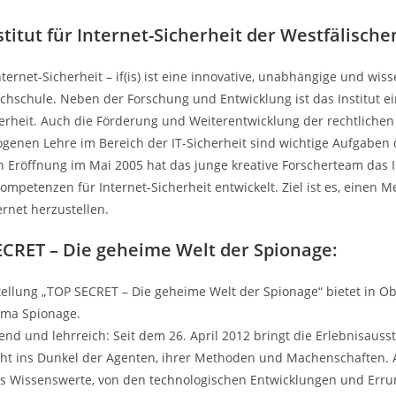
stitut für Internet-Sicherheit der Westfälisch
Internet-Sicherheit – if(is) ist eine innovative, unabhängige und wis
chschule. Neben der Forschung und Entwicklung ist das Institut ein
herheit. Auch die Förderung und Weiterentwicklung der rechtlic
nen Lehre im Bereich der IT-Sicherheit sind wichtige Aufgaben d
len Eröffnung im Mai 2005 hat das junge kreative Forscherteam das I
mpetenzen für Internet-Sicherheit entwickelt. Ziel ist es, einen 
ernet herzustellen.
CRET – Die geheime Welt der Spionage:
tellung „TOP SECRET – Die geheime Welt der Spionage“ bietet in O
ma Spionage.
gend und lehrreich: Seit dem 26. April 2012 bringt die Erlebnisau
cht ins Dunkel der Agenten, ihrer Methoden und Machenschaften.
es Wissenswerte, von den technologischen Entwicklungen und Err