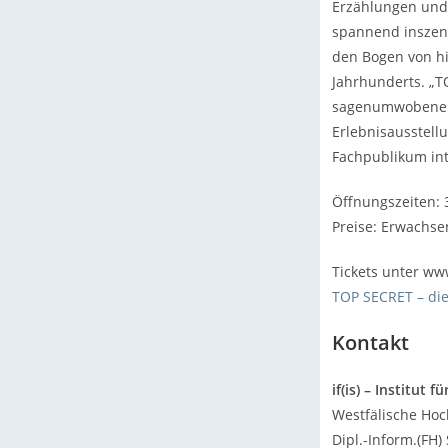
Erzählungen und 
spannend inszeni
den Bogen von hi
Jahrhunderts. „T
sagenumwobene Sc
Erlebnisausstell
Fachpublikum int
Öffnungszeiten: 3
Preise: Erwachse
Tickets unter ww
TOP SECRET – die
Kontakt
if(is) – Institut 
Westfälische Hoc
Dipl.-Inform.(FH