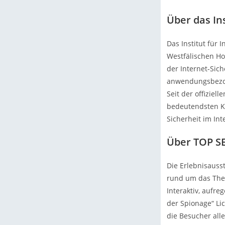
Über das In
Das Institut für 
Westfälischen Ho
der Internet-Sic
anwendungsbezoge
Seit der offiziel
bedeutendsten Ko
Sicherheit im Int
Über TOP SE
Die Erlebnisauss
rund um das The
Interaktiv, aufre
der Spionage“ Li
die Besucher all