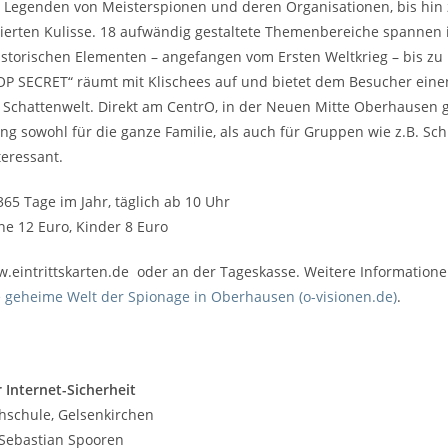
Legenden von Meisterspionen und deren Organisationen, bis hin z
erten Kulisse. 18 aufwändig gestaltete Themenbereiche spannen 
storischen Elementen – angefangen vom Ersten Weltkrieg – bis zu
OP SECRET“ räumt mit Klischees auf und bietet dem Besucher einen 
hattenwelt. Direkt am CentrO, in der Neuen Mitte Oberhausen ge
ung sowohl für die ganze Familie, als auch für Gruppen wie z.B. Sc
eressant.
65 Tage im Jahr, täglich ab 10 Uhr
ne 12 Euro, Kinder 8 Euro
w.eintrittskarten.de oder an der Tageskasse. Weitere Information
 geheime Welt der Spionage in Oberhausen (o-visionen.de)
.
für Internet-Sicherheit
hschule, Gelsenkirchen
) Sebastian Spooren