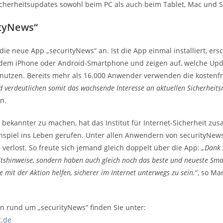
icherheitsupdates sowohl beim PC als auch beim Tablet, Mac und S
ityNews“
 die neue App „securityNews“ an. Ist die App einmal installiert, e
dem iPhone oder Android-Smartphone und zeigen auf, welche Upda
 nutzen. Bereits mehr als 16.000 Anwender verwenden die kostenf
d verdeutlichen somit das wachsende Interesse an aktuellen Sicherheit
n.
bekannter zu machen, hat das Institut für Internet-Sicherheit zus
spiel ins Leben gerufen. Unter allen Anwendern von securityNew
 3 verlost. So freute sich jemand gleich doppelt über die App:
„Dank 
itshinweise, sondern haben auch gleich noch das beste und neueste Sm
te mit der Aktion helfen, sicherer im Internet unterwegs zu sein.
“, so Ma
en rund um „securityNews“ finden Sie unter:
t.de