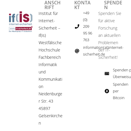
ANSCH
KONTA
SPENDE
RIFT
KT
N
+49
Institut für
Spenden Sie
(0)
Internet-
für aktive
209
Sicherheit –
Forschung
95 96
if(is)
an aktuellen
763
Westfälische
Problemen
information(at)internet-
Hochschule
der IT-
sicherheit.de ​
Fachbereich
Sicherheit!​
Informatik
Spenden p
und
Überweisu
Kommunikati
Spenden
on
per
Neidenburge
Bitcoin​
r Str. 43
45897
Gelsenkirche
n