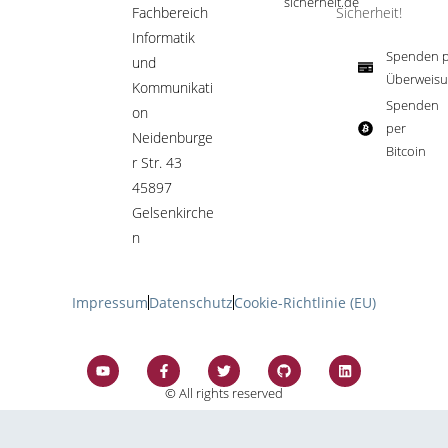
sicherheit.de ​
Fachbereich
Sicherheit!​
Informatik
Spenden p
und
Überweisu
Kommunikati
Spenden
on
per
Neidenburge
Bitcoin​
r Str. 43
45897
Gelsenkirche
n
Impressum
Datenschutz
Cookie-Richtlinie (EU)
© All rights reserved