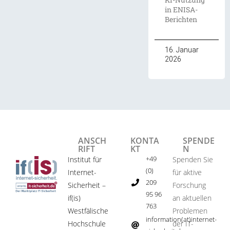
in ENISA-
Berichten
16. Januar
2026
ANSCH
KONTA
SPENDE
RIFT
KT
N
+49
Institut für
Spenden Sie
(0)
Internet-
für aktive
209
Sicherheit –
Forschung
95 96
if(is)
an aktuellen
763
Westfälische
Problemen
information(at)internet-
Hochschule
der IT-