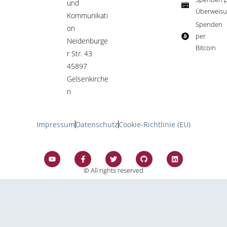
und
Überweisu
Kommunikati
Spenden
on
per
Neidenburge
Bitcoin​
r Str. 43
45897
Gelsenkirche
n
Impressum
Datenschutz
Cookie-Richtlinie (EU)
© All rights reserved