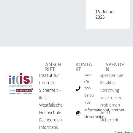
16. Januar
2026
ANSCH
KONTA
SPENDE
RIFT
KT
N
+49
Institut für
Spenden Sie
(0)
Internet-
für aktive
209
Sicherheit –
Forschung
95 96
if(is)
an aktuellen
763
Westfälische
Problemen
information(at)internet-
Hochschule
der IT-
sicherheit.de ​
Fachbereich
Sicherheit!​
Informatik
Spenden p