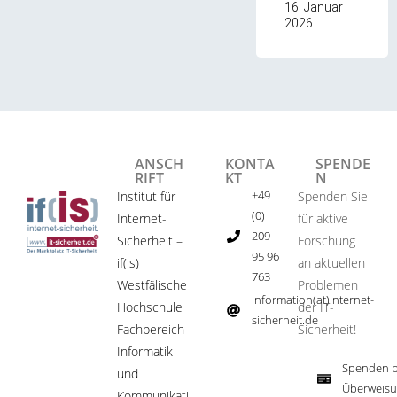
16. Januar
2026
ANSCH
KONTA
SPENDE
RIFT
KT
N
+49
Institut für
Spenden Sie
(0)
Internet-
für aktive
209
Sicherheit –
Forschung
95 96
if(is)
an aktuellen
763
Westfälische
Problemen
information(at)internet-
Hochschule
der IT-
sicherheit.de ​
Fachbereich
Sicherheit!​
Informatik
Spenden p
und
Überweisu
Kommunikati