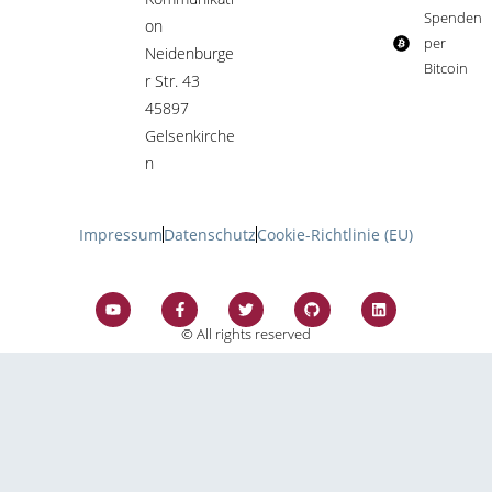
Spenden
on
per
Neidenburge
Bitcoin​
r Str. 43
45897
Gelsenkirche
n
Impressum
Datenschutz
Cookie-Richtlinie (EU)
© All rights reserved