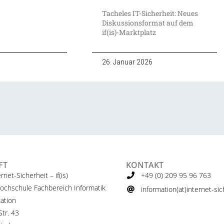
Tacheles IT-Sicherheit: Neues
Diskussionsformat auf dem
if(is)-Marktplatz
26. Januar 2026
FT
KONTAKT
ernet-Sicherheit – if(is)
+49 (0) 209 95 96 763
ochschule Fachbereich Informatik
information(at)internet-sich
ation
tr. 43