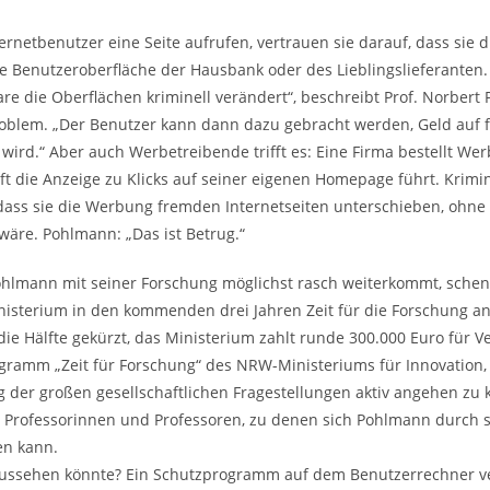
rnetbenutzer eine Seite aufrufen, vertrauen sie darauf, dass sie d
ie Benutzeroberfläche der Hausbank oder des Lieblingslieferante
re die Oberflächen kriminell verändert“, beschreibt Prof. Norbert 
roblem. „Der Benutzer kann dann dazu gebracht werden, Geld auf
wird.“ Aber auch Werbetreibende trifft es: Eine Firma bestellt 
oft die Anzeige zu Klicks auf seiner eigenen Homepage führt. Krimi
dass sie die Werbung fremden Internetseiten unterschieben, ohn
äre. Pohlmann: „Das ist Betrug.“
hlmann mit seiner Forschung möglichst rasch weiterkommt, schen
isterium in den kommenden drei Jahren Zeit für die Forschung ans
ie Hälfte gekürzt, das Ministerium zahlt runde 300.000 Euro für V
gramm „Zeit für Forschung“ des NRW-Ministeriums für Innovation,
ng der großen gesellschaftlichen Fragestellungen aktiv angehen zu
 Professorinnen und Professoren, zu denen sich Pohlmann durch s
en kann.
ussehen könnte? Ein Schutzprogramm auf dem Benutzerrechner ver