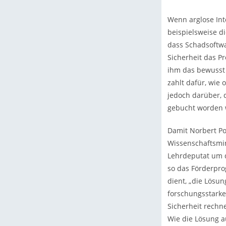
Wenn arglose Inte
beispielsweise d
dass Schadsoftwa
Sicherheit das P
ihm das bewusst 
zahlt dafür, wie 
jedoch darüber, 
gebucht worden w
Damit Norbert Po
Wissenschaftsmin
Lehrdeputat um d
so das Förderpro
dient, „die Lösu
forschungsstarke
Sicherheit rechn
Wie die Lösung a