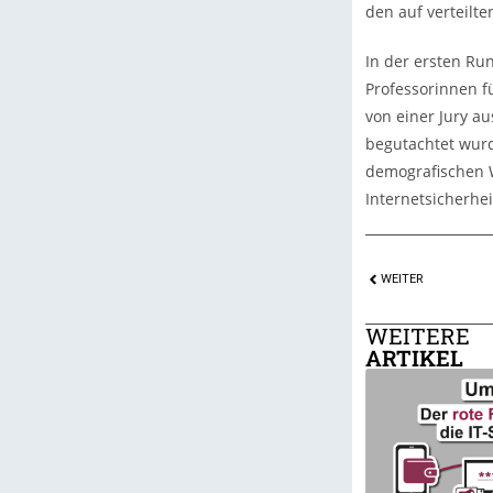
den auf verteilt
In der ersten Ru
Professorinnen f
von einer Jury a
begutachtet wurd
demografischen W
Internetsicherhe
WEITER
WEITERE
ARTIKEL