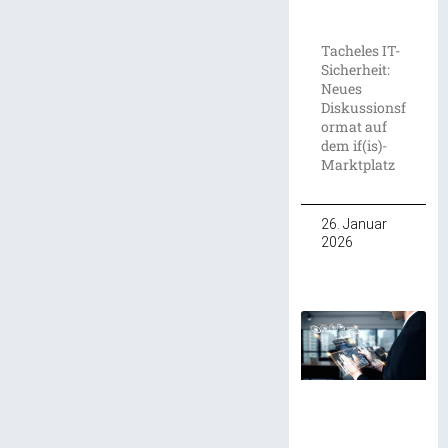
Tacheles IT-
Sicherheit:
Neues
Diskussionsf
ormat auf
dem if(is)-
Marktplatz
26. Januar
2026