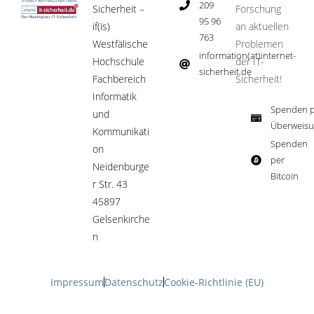
209
Sicherheit –
Forschung
95 96
if(is)
an aktuellen
763
Westfälische
Problemen
information(at)internet-
Hochschule
der IT-
sicherheit.de ​
Fachbereich
Sicherheit!​
Informatik
Spenden p
und
Überweisu
Kommunikati
Spenden
on
per
Neidenburge
Bitcoin​
r Str. 43
45897
Gelsenkirche
n
Impressum
Datenschutz
Cookie-Richtlinie (EU)