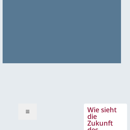
News-Mitteilungen
Wie sieht
die
Zukunft
des