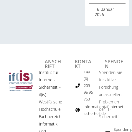
16. Januar
2026
ANSCH
KONTA
SPENDE
RIFT
KT
N
+49
Institut für
Spenden Sie
(0)
Internet-
für aktive
209
Sicherheit –
Forschung
95 96
if(is)
an aktuellen
763
Westfälische
Problemen
information(at)internet-
Hochschule
der IT-
sicherheit.de ​
Fachbereich
Sicherheit!​
Informatik
Spenden p
und