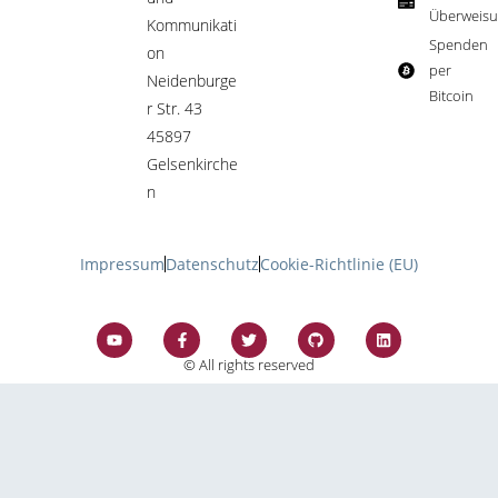
Überweisu
Kommunikati
Spenden
on
per
Neidenburge
Bitcoin​
r Str. 43
45897
Gelsenkirche
n
Impressum
Datenschutz
Cookie-Richtlinie (EU)
© All rights reserved