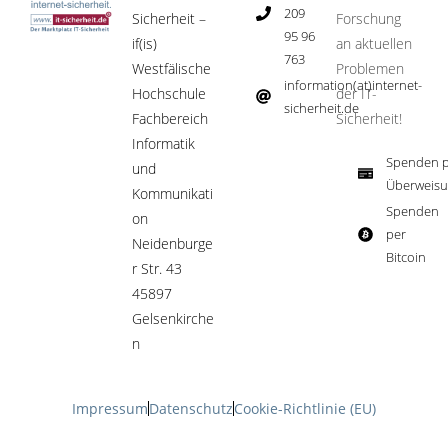
209
Sicherheit –
Forschung
95 96
if(is)
an aktuellen
763
Westfälische
Problemen
information(at)internet-
Hochschule
der IT-
sicherheit.de ​
Fachbereich
Sicherheit!​
Informatik
Spenden p
und
Überweisu
Kommunikati
Spenden
on
per
Neidenburge
Bitcoin​
r Str. 43
45897
Gelsenkirche
n
Impressum
Datenschutz
Cookie-Richtlinie (EU)