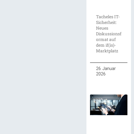
Tacheles IT-
Sicherheit:
Neues
Diskussionsf
ormat auf
dem if(is)-
Marktplatz
26. Januar
2026