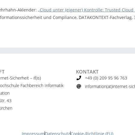
ehrhahn-Aklender:
„Cloud unter (eigener) Kontrolle: Trusted Cloud
nformationssicherheit und Compliance, DATAKONTEXT-Fachverlag, 
FT
KONTAKT
ernet-Sicherheit – if(is)
+49 (0) 209 95 96 763
ochschule Fachbereich Informatik
information(at)internet-sich
ation
tr. 43
irchen
Impressum
Datenschutz
Cookie-Richtlinie (EU)