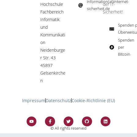
information(at)internet-
Hochschule
der IT-
sicherheit.de ​
Fachbereich
Sicherheit!​
Informatik
Spenden p
und
Überweisu
Kommunikati
Spenden
on
per
Neidenburge
Bitcoin​
r Str. 43
45897
Gelsenkirche
n
Impressum
Datenschutz
Cookie-Richtlinie (EU)
© All rights reserved