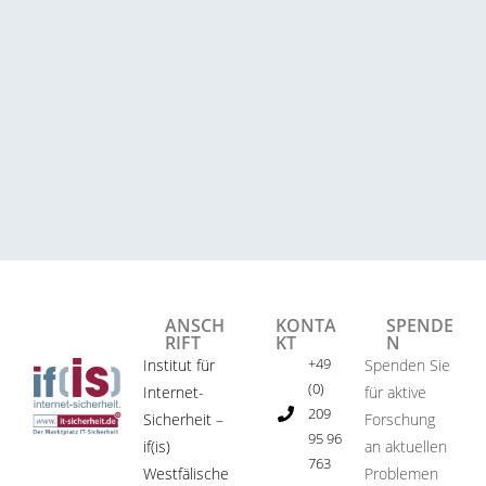
ANSCH
KONTA
SPENDE
RIFT
KT
N
+49
Institut für
Spenden Sie
(0)
Internet-
für aktive
209
Sicherheit –
Forschung
95 96
if(is)
an aktuellen
763
Westfälische
Problemen