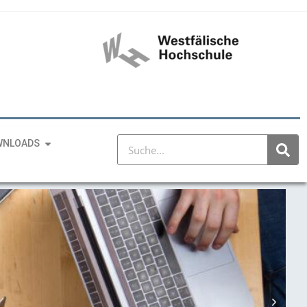
WNLOADS