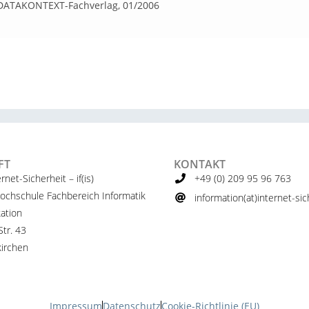
 DATAKONTEXT-Fachverlag, 01/2006
FT
KONTAKT
ernet-Sicherheit – if(is)
+49 (0) 209 95 96 763
ochschule Fachbereich Informatik
information(at)internet-sich
ation
tr. 43
irchen
Impressum
Datenschutz
Cookie-Richtlinie (EU)