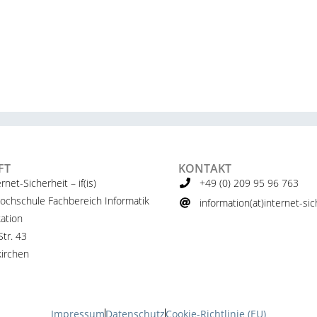
FT
KONTAKT
ernet-Sicherheit – if(is)
+49 (0) 209 95 96 763
ochschule Fachbereich Informatik
information(at)internet-sich
ation
tr. 43
irchen
Impressum
Datenschutz
Cookie-Richtlinie (EU)