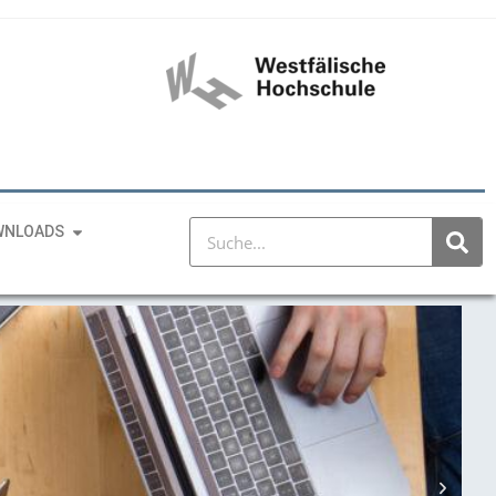
WNLOADS