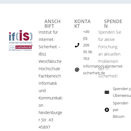
ANSCH
KONTA
SPENDE
RIFT
KT
N
+49
Institut für
Spenden Sie
(0)
Internet-
für aktive
209
Sicherheit –
Forschung
95 96
if(is)
an aktuellen
763
Westfälische
Problemen
information(at)internet-
Hochschule
der IT-
sicherheit.de ​
Fachbereich
Sicherheit!​
Informatik
Spenden p
und
Überweisu
Kommunikati
Spenden
on
per
Neidenburge
Bitcoin​
r Str. 43
45897